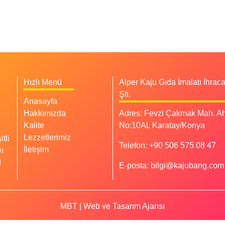
Hızlı Menü
Alper Kaju Gıda İmalatı İhracat
Şti.
Anasayfa
Hakkımızda
Adres:
Fevzi Çakmak Mah. Ah
Kalite
No:10AL Karatay/Konya
Lezzetlerimiz
tli
Telefon:
+90 506 575 08 47
İletişim
yı
!
E-posta:
bilgi@kajubang.com
MBT | Web ve Tasarım Ajansı