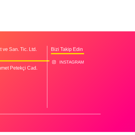
 ve San. Tic. Ltd.
Bizi Takip Edin
INSTAGRAM
met Petekçi Cad.