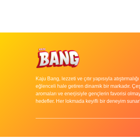
Kaju Bang, lezzeti ve çıtır yapısıyla atıştırmalığı
eğlenceli hale getiren dinamik bir markadır. Çeşi
aromaları ve enerjisiyle gençlerin favorisi olma
hedefler. Her lokmada keyifli bir deneyim sunar